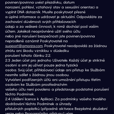
povinen/povinna uvést přezdívku, datum
narození, pohlaví, vztahový stav a sexuální orientaci a 
vyplnit DNA dotazník. Musíte poskytovat přesné
a úplné informace a udržovat je aktuální. Odpovídáte za 
zachování důvěrnosti svých přihlašovacích
údajů a za veškeré činnosti, k nimž dochází pod vaším 
účtem. Jakékoli neoprávněné užití svého účtu
nebo jiné narušení bezpečnosti jste povinen/povinna 
neprodleně oznámit Poskytovateli na
support@amorza.com
. Poskytovatel neodpovídá za žádnou 
ztrátu ani škodu vzniklou v důsledku
porušení tohoto článku 2.2.
2.3 Jeden účet pro jednoho Uživatele. Každý účet je striktně 
osobní a smí jej užívat pouze jedna fyzická
osoba. Svůj účet, přihlašovací údaje ani přístup ke Službám 
nesmíte sdílet s žádnou jinou osobou.
Vytváření podřízených účtů ani umožnění přístupu třetím 
osobám ke Službám prostřednictvím
vašeho účtu není povoleno a představuje podstatné porušení 
těchto Podmínek.
2.4 Udělení licence k Aplikaci. Za podmínky vašeho trvalého 
dodržování těchto Podmínek a úhrady
příslušných poplatků (případně aktivace Bezplatné zkušební 
verze nebo Propagačního přístupu) vám