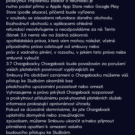
poskytnut. Případnou žádost o refundaci je
nutno podat přímo u Apple App Store nebo Google Play 
Store (podle situace), přičemž bude vyřízena
v souladu se zásadami refundace daného obchodu. 
Rozhodnutí obchodů s aplikacemi ohledně
refundací neovlivňujeme a neodpovídáme za ně. Tento 
článek 3.6 nemá vliv na žádná zákonná
spotřebitelská práva, která vám mohou náležet, včetně 
případného práva odstoupit od smlouvy nebo
práv z vadného plnění, v rozsahu, v jakém tato práva nelze 
smluvně vyloučit.
3.7 Chargebacky. Chargeback bude považován za porušení 
vašich platebních povinností vyplývajících ze
Smlouvy. Po obdržení oznámení o Chargebacku můžeme váš 
přístup ke Službám okamžitě bez
předchozího upozornění pozastavit nebo omezit. 
Vyhrazujeme si právo jakýkoli Chargeback rozporovat
a poskytnout příslušnému poskytovateli platebních služeb 
informace prokazující oprávněnost úhrady.
Pokud se důvodně domníváme, že jste Chargeback 
uplatnil/a zlomyslně nebo zneužívajícím
způsobem, můžeme Smlouvu ukončit a/nebo přijmout 
přiměřená opatření k omezení vašeho
budoucího přístupu ke Službám.