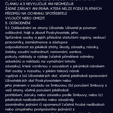
ČLÁNKU 4.3 NEVYLUČUJE ANI NEOMEZUJE
ŽÁDNÉ ZÁRUKY ANI PRÁVA, KTERÁ NELZE PODLE PLATNÝCH 
PŘEDPISŮ NA OCHRANU SPOTŘEBITELE
VYLOUČIT NEBO OMEZIT.
5. ODŠKODNĚNÍ
5.1 Odškodnění ze strany Uživatele. Uživatel je povinen 
odškodnit, hájit a zbavit Poskytovatele, jeho
Spřízněné osoby a jejich příslušné statutární orgány, vedoucí 
pracovníky, zaměstnance a zástupce
odpovědnosti za jakékoli ztráty, škody, závazky, nároky, 
žaloby, soudní rozhodnutí, narovnání, sankce,
pokuty, náklady a výdaje (včetně přiměřené odměny 
advokátů a nákladů na vymáhání tohoto
závazku), které vzniknou v souvislosti s jakýmkoli nárokem 
třetí osoby v rozsahu, v jakém takový nárok
vyplývá z (a) Uživatelských dat, včetně jakéhokoli zpracování 
Uživatelských dat Poskytovatelem nebo
jeho jménem v souladu se Smlouvou; (b) porušení Smlouvy z 
vaší strany, včetně porušení jakéhokoli
prohlášení, záruky nebo závazku podle Smlouvy; nebo (c) 
jakéhokoli nedbalostního nebo závažněji
zaviněného jednání či opomenutí (včetně hrubé nedbalosti 
nebo úmyslného protiprávního jednání) z