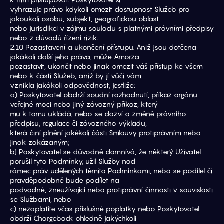
vyhrazuje právo kdykoli omezit dostupnost Služeb pro 
jakoukoli osobu, subjekt, geografickou oblast
nebo jurisdikci v zájmu souladu s platnými právními předpisy 
nebo z důvodů řízení rizik.
2.10 Pozastavení a ukončení přístupu. Aniž jsou dotčena 
jakákoli další jeho práva, může Amorza
pozastavit, ukončit nebo jinak omezit váš přístup ke všem 
nebo k části Služeb, aniž by jí vůči vám
vznikla jakákoli odpovědnost, jestliže:
a) Poskytovatel obdrží soudní rozhodnutí, příkaz orgánu 
veřejné moci nebo jiný závazný příkaz, který
mu k tomu ukládá, nebo se dozví o změně právního 
předpisu, regulace či závazného výkladu,
která činí plnění jakékoli části Smlouvy protiprávním nebo 
jinak zakázaným;
b) Poskytovatel se důvodně domnívá, že některý Uživatel 
porušil tyto Podmínky, užil Služby nad
rámec práv udělených těmito Podmínkami, nebo se podílel či 
pravděpodobně bude podílet na
podvodné, zneužívající nebo protiprávní činnosti v souvislosti 
se Službami; nebo
c) nezaplatíte včas příslušné poplatky nebo Poskytovatel 
obdrží Chargeback ohledně jakýchkoli