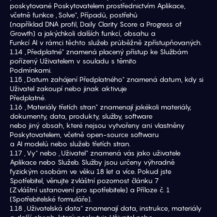
poskytované Poskytovatelem prostřednictvím Aplikace, 
včetně funkce „Solve", Případů, postřehů
(například DNA profil, Daily Clarity Score a Progress of 
Growth) a jakýchkoli dalších funkcí, obsahu a
Funkcí AI v rámci těchto služeb průběžně zpřístupňovaných.
1.14 „Předplatné" znamená placený přístup ke Službám 
pořízený Uživatelem v souladu s těmito
Podmínkami.
1.15 „Datum zahájení Předplatného" znamená datum, kdy si 
Uživatel zakoupí nebo jinak aktivuje
Předplatné.
1.16 „Materiály třetích stran" znamenají jakékoli materiály, 
dokumenty, data, produkty, služby, software
nebo jiný obsah, které nejsou vytvořeny ani vlastněny 
Poskytovatelem, včetně open-source softwaru
a AI modelů nebo služeb třetích stran.
1.17 „Vy" nebo „Uživatel" znamená vás jako uživatele 
Aplikace nebo Služeb. Služby jsou určeny výhradně
fyzickým osobám ve věku 18 let a více. Pokud jste 
Spotřebitel, věnujte zvláštní pozornost článku 7
(Zvláštní ustanovení pro spotřebitele) a Příloze č. 1 
(Spotřebitelské formuláře).
1.18 „Uživatelská data" znamenají data, instrukce, materiály 