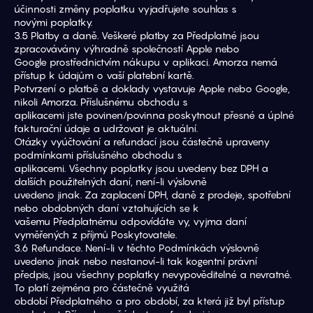
účinnosti změny poplatku vyjadřujete souhlas s
novými poplatky.
3.5 Platby a daně. Veškeré platby za Předplatné jsou 
zpracovávány výhradně společností Apple nebo
Google prostřednictvím nákupu v aplikaci. Amorza nemá 
přístup k údajům o vaší platební kartě.
Potvrzení o platbě a doklady vystavuje Apple nebo Google, 
nikoli Amorza. Příslušnému obchodu s
aplikacemi jste povinen/povinna poskytnout přesné a úplné 
fakturační údaje a udržovat je aktuální.
Otázky vyúčtování a refundací jsou částečně upraveny 
podmínkami příslušného obchodu s
aplikacemi. Všechny poplatky jsou uvedeny bez DPH a 
dalších použitelných daní, není-li výslovně
uvedeno jinak. Za zaplacení DPH, daně z prodeje, spotřební 
nebo obdobných daní vztahujících se k
vašemu Předplatnému odpovídáte vy, vyjma daní 
vyměřených z příjmů Poskytovatele.
3.6 Refundace. Není-li v těchto Podmínkách výslovně 
uvedeno jinak nebo nestanoví-li tak kogentní právní
předpis, jsou všechny poplatky nevypověditelné a nevratné. 
To platí zejména pro částečně využitá
období Předplatného a pro období, za která již byl přístup 