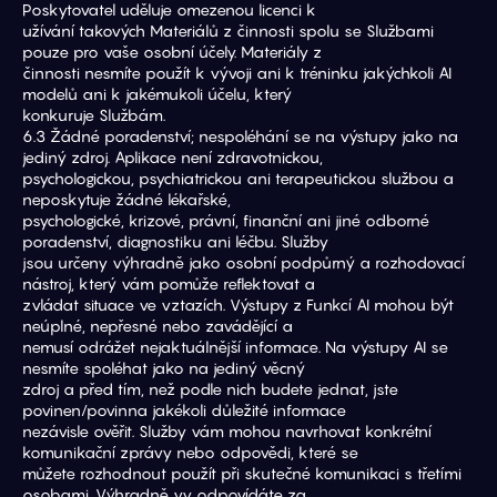
Poskytovatel uděluje omezenou licenci k
užívání takových Materiálů z činnosti spolu se Službami 
pouze pro vaše osobní účely. Materiály z
činnosti nesmíte použít k vývoji ani k tréninku jakýchkoli AI 
modelů ani k jakémukoli účelu, který
konkuruje Službám.
6.3 Žádné poradenství; nespoléhání se na výstupy jako na 
jediný zdroj. Aplikace není zdravotnickou,
psychologickou, psychiatrickou ani terapeutickou službou a 
neposkytuje žádné lékařské,
psychologické, krizové, právní, finanční ani jiné odborné 
poradenství, diagnostiku ani léčbu. Služby
jsou určeny výhradně jako osobní podpůrný a rozhodovací 
nástroj, který vám pomůže reflektovat a
zvládat situace ve vztazích. Výstupy z Funkcí AI mohou být 
neúplné, nepřesné nebo zavádějící a
nemusí odrážet nejaktuálnější informace. Na výstupy AI se 
nesmíte spoléhat jako na jediný věcný
zdroj a před tím, než podle nich budete jednat, jste 
povinen/povinna jakékoli důležité informace
nezávisle ověřit. Služby vám mohou navrhovat konkrétní 
komunikační zprávy nebo odpovědi, které se
můžete rozhodnout použít při skutečné komunikaci s třetími 
osobami. Výhradně vy odpovídáte za