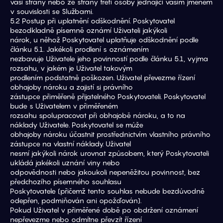
vaší strany nebo ze strany třetí osoby jednající vaším jménem 
v souvislosti se Službami.
5.2 Postup při uplatnění odškodnění. Poskytovatel 
bezodkladně písemně oznámí Uživateli jakýkoli
nárok, u něhož Poskytovatel uplatňuje odškodnění podle 
článku 5.1. Jakékoli prodlení s oznámením
nezbavuje Uživatele jeho povinností podle článku 5.1, vyjma 
rozsahu, v jakém je Uživatel takovým
prodlením podstatně poškozen. Uživatel převezme řízení 
obhajoby nároku a zajistí si právního
zástupce přiměřeně přijatelného Poskytovateli. Poskytovatel 
bude s Uživatelem v přiměřeném
rozsahu spolupracovat při obhajobě nároku, a to na 
náklady Uživatele. Poskytovatel se může
obhajoby nároku účastnit prostřednictvím vlastního právního 
zástupce na vlastní náklady. Uživatel
nesmí jakýkoli nárok urovnat způsobem, který Poskytovateli 
ukládá jakékoli uznání viny nebo
odpovědnosti nebo jakoukoli nepeněžitou povinnost, bez 
předchozího písemného souhlasu
Poskytovatele (přičemž tento souhlas nebude bezdůvodně 
odepřen, podmiňován ani opožďován).
Pokud Uživatel v přiměřené době po obdržení oznámení 
nepřevezme nebo odmítne převzít řízení