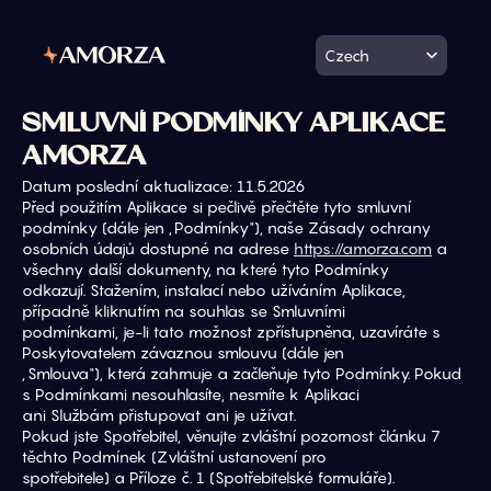
Select Language
Czech
SMLUVNÍ PODMÍNKY APLIKACE 
AMORZA
Datum poslední aktualizace: 11.5.2026
Před použitím Aplikace si pečlivě přečtěte tyto smluvní 
podmínky (dále jen „Podmínky"), naše Zásady ochrany
osobních údajů dostupné na adrese 
https://amorza.com
 a 
všechny další dokumenty, na které tyto Podmínky
odkazují. Stažením, instalací nebo užíváním Aplikace, 
případně kliknutím na souhlas se Smluvními
podmínkami, je-li tato možnost zpřístupněna, uzavíráte s 
Poskytovatelem závaznou smlouvu (dále jen
„Smlouva"), která zahrnuje a začleňuje tyto Podmínky. Pokud 
s Podmínkami nesouhlasíte, nesmíte k Aplikaci
ani Službám přistupovat ani je užívat.
Pokud jste Spotřebitel, věnujte zvláštní pozornost článku 7 
těchto Podmínek (Zvláštní ustanovení pro
spotřebitele) a Příloze č. 1 (Spotřebitelské formuláře).