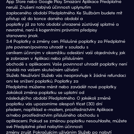
App Store nebo Google Play. Smazání Aplikace Předplatné 
neruší. Zrušení nabývá účinnosti uplynutím
zaplaceného období Předplatného. Ke Službám budete mít 
přístup až do konce daného období a
poplatky již za toto období uhrazené zůstávají splatné a 
nevratné, není-li kogentními právními předpisy
stanoveno jinak.
3.4 Poplatky a změny cen. Příslušné poplatky za Předplatné 
jste povinen/povinna uhradit v souladu s
ceníkem účinným v okamžiku odeslání vaší objednávky, jak 
je zobrazen v Aplikaci nebo příslušném
obchodě s aplikacemi. Vaše povinnost uhradit poplatky není 
závislá na vašem skutečném užívání
Služeb. Neužívání Služeb vás neopravňuje k žádné refundaci 
ani ke snížení poplatků. Poplatky za
Předplatné můžeme měnit nebo zavádět nové poplatky. 
Jakákoli změna poplatku se uplatní od
následujícího období Předplatného. O jakékoli změně 
poplatku vás upozorníme alespoň třicet (30) dní
předem, například e-mailem, prostřednictvím Aplikace 
a/nebo prostřednictvím příslušného obchodu s
aplikacemi. Pokud se změnou poplatku nesouhlasíte, můžete 
své Předplatné před nabytím účinnosti
změny zrušit. Pokračujícím užíváním Služeb po nabytí 