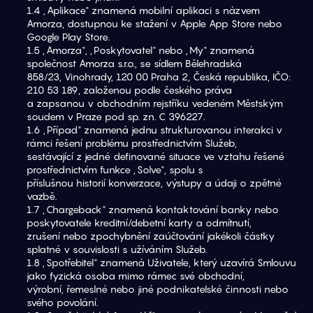
1.4 „Aplikace" znamená mobilní aplikaci s názvem 
Amorza, dostupnou ke stažení v Apple App Store nebo
Google Play Store.
1.5 „Amorza", „Poskytovatel" nebo „My" znamená 
společnost Amorza s.r.o., se sídlem Bělehradská
858/23, Vinohrady, 120 00 Praha 2, Česká republika, IČO: 
210 53 189, založenou podle českého práva
a zapsanou v obchodním rejstříku vedeném Městským 
soudem v Praze pod sp. zn. C 396227.
1.6 „Případ" znamená jednu strukturovanou interakci v 
rámci řešení problému prostřednictvím Služeb,
sestávající z jedné definované situace ve vztahu řešené 
prostřednictvím funkce „Solve", spolu s
příslušnou historií konverzace, výstupy a údaji o zpětné 
vazbě.
1.7 „Chargeback" znamená kontaktování banky nebo 
poskytovatele kreditní/debetní karty a odmítnutí,
zrušení nebo zpochybnění zaúčtování jakékoli částky 
splatné v souvislosti s užíváním Služeb.
1.8 „Spotřebitel" znamená Uživatele, který uzavírá Smlouvu 
jako fyzická osoba mimo rámec své obchodní,
výrobní, řemeslné nebo jiné podnikatelské činnosti nebo 
svého povolání.