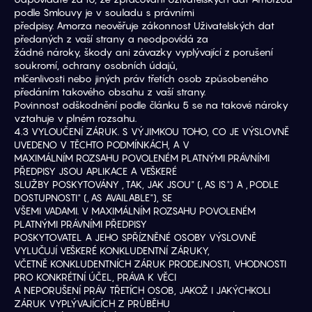
podle Smlouvy je v souladu s právními
předpisy. Amorza neověřuje zákonnost Uživatelských dat 
předaných z vaší strany a neodpovídá za
žádné nároky, škody ani závazky vyplývající z porušení 
soukromí, ochrany osobních údajů,
mlčenlivosti nebo jiných práv třetích osob způsobeného 
předáním takového obsahu z vaší strany.
Povinnost odškodnění podle článku 5 se na takové nároky 
vztahuje v plném rozsahu.
4.3 VYLOUČENÍ ZÁRUK. S VÝJIMKOU TOHO, CO JE VÝSLOVNĚ 
UVEDENO V TĚCHTO PODMÍNKÁCH, A V
MAXIMÁLNÍM ROZSAHU POVOLENÉM PLATNÝMI PRÁVNÍMI 
PŘEDPISY JSOU APLIKACE A VEŠKERÉ
SLUŽBY POSKYTOVÁNY „TAK, JAK JSOU" („AS IS") A „PODLE 
DOSTUPNOSTI" („AS AVAILABLE"), SE
VŠEMI VADAMI. V MAXIMÁLNÍM ROZSAHU POVOLENÉM 
PLATNÝMI PRÁVNÍMI PŘEDPISY
POSKYTOVATEL A JEHO SPŘÍZNĚNÉ OSOBY VÝSLOVNĚ 
VYLUČUJÍ VEŠKERÉ KONKLUDENTNÍ ZÁRUKY,
VČETNĚ KONKLUDENTNÍCH ZÁRUK PRODEJNOSTI, VHODNOSTI 
PRO KONKRÉTNÍ ÚČEL, PRÁVA K VĚCI
A NEPORUŠENÍ PRÁV TŘETÍCH OSOB, JAKOŽ I JAKÝCHKOLI 
ZÁRUK VYPLÝVAJÍCÍCH Z PRŮBĚHU