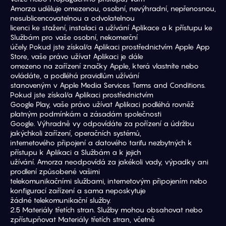
Amorza uděluje omezenou, osobní, nevýhradní, nepřenosnou, 
nesublicencovatelnou a odvolatelnou
licenci ke stažení, instalaci a užívání Aplikace a k přístupu ke 
Službám pro vaše osobní, nekomerční
účely. Pokud jste získal/a Aplikaci prostřednictvím Apple App 
Store, vaše právo užívat Aplikaci je dále
omezeno na zařízení značky Apple, která vlastníte nebo 
ovládáte, a podléhá pravidlům užívání
stanoveným v Apple Media Services Terms and Conditions. 
Pokud jste získal/a Aplikaci prostřednictvím
Google Play, vaše právo užívat Aplikaci podléhá rovněž 
platným podmínkám a zásadám společnosti
Google. Výhradně vy odpovídáte za pořízení a údržbu 
jakýchkoli zařízení, operačních systémů,
internetového připojení a datového tarifu nezbytných k 
přístupu k Aplikaci a Službám a k jejich
užívání. Amorza neodpovídá za jakékoli vady, výpadky ani 
prodlení způsobené vašimi
telekomunikačními službami, internetovým připojením nebo 
konfigurací zařízení a sama neposkytuje
žádné telekomunikační služby.
2.5 Materiály třetích stran. Služby mohou obsahovat nebo 
zpřístupňovat Materiály třetích stran, včetně