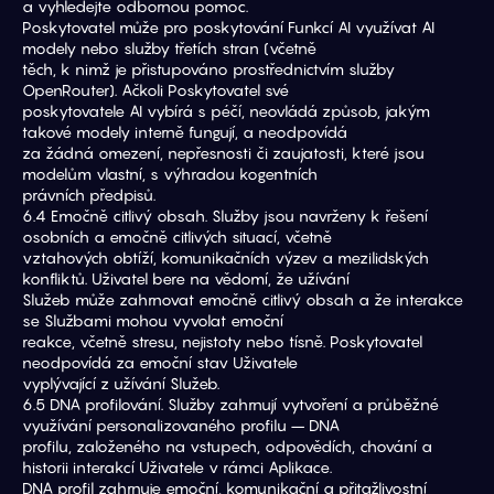
a vyhledejte odbornou pomoc.
Poskytovatel může pro poskytování Funkcí AI využívat AI 
modely nebo služby třetích stran (včetně
těch, k nimž je přistupováno prostřednictvím služby 
OpenRouter). Ačkoli Poskytovatel své
poskytovatele AI vybírá s péčí, neovládá způsob, jakým 
takové modely interně fungují, a neodpovídá
za žádná omezení, nepřesnosti či zaujatosti, které jsou 
modelům vlastní, s výhradou kogentních
právních předpisů.
6.4 Emočně citlivý obsah. Služby jsou navrženy k řešení 
osobních a emočně citlivých situací, včetně
vztahových obtíží, komunikačních výzev a mezilidských 
konfliktů. Uživatel bere na vědomí, že užívání
Služeb může zahrnovat emočně citlivý obsah a že interakce 
se Službami mohou vyvolat emoční
reakce, včetně stresu, nejistoty nebo tísně. Poskytovatel 
neodpovídá za emoční stav Uživatele
vyplývající z užívání Služeb.
6.5 DNA profilování. Služby zahrnují vytvoření a průběžné 
využívání personalizovaného profilu – DNA
profilu, založeného na vstupech, odpovědích, chování a 
historii interakcí Uživatele v rámci Aplikace.
DNA profil zahrnuje emoční, komunikační a přitažlivostní 