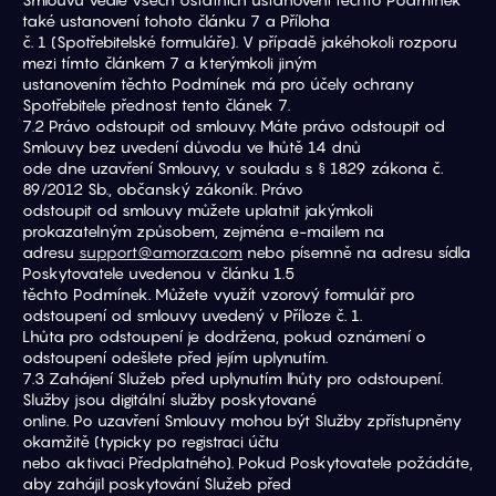
také ustanovení tohoto článku 7 a Příloha
č. 1 (Spotřebitelské formuláře). V případě jakéhokoli rozporu 
mezi tímto článkem 7 a kterýmkoli jiným
ustanovením těchto Podmínek má pro účely ochrany 
Spotřebitele přednost tento článek 7.
7.2 Právo odstoupit od smlouvy. Máte právo odstoupit od 
Smlouvy bez uvedení důvodu ve lhůtě 14 dnů
ode dne uzavření Smlouvy, v souladu s § 1829 zákona č. 
89/2012 Sb., občanský zákoník. Právo
odstoupit od smlouvy můžete uplatnit jakýmkoli 
prokazatelným způsobem, zejména e-mailem na
adresu 
support@amorza.com
 nebo písemně na adresu sídla 
Poskytovatele uvedenou v článku 1.5
těchto Podmínek. Můžete využít vzorový formulář pro 
odstoupení od smlouvy uvedený v Příloze č. 1.
Lhůta pro odstoupení je dodržena, pokud oznámení o 
odstoupení odešlete před jejím uplynutím.
7.3 Zahájení Služeb před uplynutím lhůty pro odstoupení. 
Služby jsou digitální služby poskytované
online. Po uzavření Smlouvy mohou být Služby zpřístupněny 
okamžitě (typicky po registraci účtu
nebo aktivaci Předplatného). Pokud Poskytovatele požádáte, 
aby zahájil poskytování Služeb před