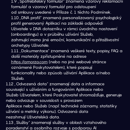
1.9 „Spotřebitelský formulář" znamená vzorový reklamační 
formulář a vzorový formulář pro odstoupení
od smlouvy uvedené v Příloze č. 1 těchto Podmínek.
1.10 „DNA profil" znamená personalizovaný psychologický 
profil generovaný Aplikací na základě odpovědí
Uživatele v DNA dotazníku v rámci úvodního nastavení 
(onboardingu) a v průběhu užívání Služeb,
zahrnující mimo jiné emoční, komunikační a přitažlivostní 
archetypy Uživatele.
1.11 „Dokumentace" znamená veškeré texty, popisy, FAQ a 
další materiály zpřístupněné na adrese
https://amorza.com
 (nebo na jiné webové stránce 
oznámené Poskytovatelem), které popisují
funkcionality nebo způsob užívání Aplikace a/nebo 
Služeb.
1.12 „Odvozená data" znamenají data a informace 
související s užíváním a fungováním Aplikace nebo
Služeb Uživatelem, které Poskytovatel shromažďuje, generuje 
nebo odvozuje v souvislosti s provozem
Aplikace nebo Služeb (např. technické záznamy, statistiky 
užívání a metriky výkonu). Odvozená data
nezahrnují Uživatelská data.
1.13 „Služby" znamenají služby v oblasti vztahového 
poradenství a osobního rozvoje s podporou AI