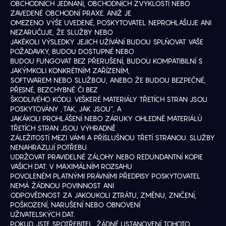
OBCHODNÍCH JEDNÁNÍ, OBCHODNÍCH ZVYKLOSTÍ NEBO 
ZAVEDENÉ OBCHODNÍ PRAXE. ANIŽ JE
OMEZENO VÝŠE UVEDENÉ, POSKYTOVATEL NEPROHLAŠUJE ANI 
NEZARUČUJE, ŽE SLUŽBY NEBO
JAKÉKOLI VÝSLEDKY JEJICH UŽÍVÁNÍ BUDOU SPLŇOVAT VAŠE 
POŽADAVKY, BUDOU DOSTUPNÉ NEBO
BUDOU FUNGOVAT BEZ PŘERUŠENÍ, BUDOU KOMPATIBILNÍ S 
JAKÝMKOLI KONKRÉTNÍM ZAŘÍZENÍM,
SOFTWAREM NEBO SLUŽBOU, ANEBO ŽE BUDOU BEZPEČNÉ, 
PŘESNÉ, BEZCHYBNÉ ČI BEZ
ŠKODLIVÉHO KÓDU. VEŠKERÉ MATERIÁLY TŘETÍCH STRAN JSOU 
POSKYTOVÁNY „TAK, JAK JSOU", A
JAKÁKOLI PROHLÁŠENÍ NEBO ZÁRUKY OHLEDNĚ MATERIÁLŮ 
TŘETÍCH STRAN JSOU VÝHRADNĚ
ZÁLEŽITOSTÍ MEZI VÁMI A PŘÍSLUŠNOU TŘETÍ STRANOU. SLUŽBY 
NENAHRAZUJÍ POTŘEBU
UDRŽOVAT PRAVIDELNÉ ZÁLOHY NEBO REDUNDANTNÍ KOPIE 
VAŠICH DAT. V MAXIMÁLNÍM ROZSAHU
POVOLENÉM PLATNÝMI PRÁVNÍMI PŘEDPISY POSKYTOVATEL 
NEMÁ ŽÁDNOU POVINNOST ANI
ODPOVĚDNOST ZA JAKOUKOLI ZTRÁTU, ZMĚNU, ZNIČENÍ, 
POŠKOZENÍ, NARUŠENÍ NEBO OBNOVENÍ
UŽIVATELSKÝCH DAT.
POKUD JSTE SPOTŘEBITEL, ŽÁDNÉ USTANOVENÍ TOHOTO 