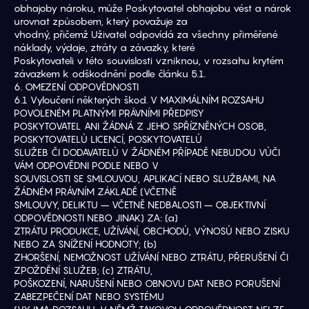
obhajoby nároku, může Poskytovatel obhajobu vést a nárok 
urovnat způsobem, který považuje za
vhodný, přičemž Uživatel odpovídá za všechny přiměřené 
náklady, výdaje, ztráty a závazky, které
Poskytovateli v této souvislosti vzniknou, v rozsahu krytém 
závazkem k odškodnění podle článku 5.1.
6. OMEZENÍ ODPOVĚDNOSTI
6.1 Vyloučení některých škod. V MAXIMÁLNÍM ROZSAHU 
POVOLENÉM PLATNÝMI PRÁVNÍMI PŘEDPISY
POSKYTOVATEL ANI ŽÁDNÁ Z JEHO SPŘÍZNĚNÝCH OSOB, 
POSKYTOVATELŮ LICENCÍ, POSKYTOVATELŮ
SLUŽEB ČI DODAVATELŮ V ŽÁDNÉM PŘÍPADĚ NEBUDOU VŮČI 
VÁM ODPOVĚDNI PODLE NEBO V
SOUVISLOSTI SE SMLOUVOU, APLIKACÍ NEBO SLUŽBAMI, NA 
ŽÁDNÉM PRÁVNÍM ZÁKLADĚ (VČETNĚ
SMLOUVY, DELIKTU – VČETNĚ NEDBALOSTI – OBJEKTIVNÍ 
ODPOVĚDNOSTI NEBO JINAK) ZA: (a)
ZTRÁTU PRODUKCE, UŽÍVÁNÍ, OBCHODŮ, VÝNOSŮ NEBO ZISKU 
NEBO ZA SNÍŽENÍ HODNOTY; (b)
ZHORŠENÍ, NEMOŽNOST UŽÍVÁNÍ NEBO ZTRÁTU, PŘERUŠENÍ ČI 
ZPOŽDĚNÍ SLUŽEB; (c) ZTRÁTU,
POŠKOZENÍ, NARUŠENÍ NEBO OBNOVU DAT NEBO PORUŠENÍ 
ZABEZPEČENÍ DAT NEBO SYSTÉMU