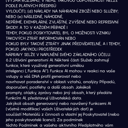
(VYJMA ROZSAHU, V NĚMŽ TAKOVOU ODPOVĚDNOST NELZE 
PODLE PLATNÝCH PŘEDPISŮ
VYLOUČIT); (d) NÁKLADY NA NÁHRADNÍ ZBOŽÍ NEBO SLUŽBY; 
NEBO (e) NÁSLEDNÉ, NÁHODNÉ,
NEPŘÍMÉ, EXEMPLÁRNÍ, ZVLÁŠTNÍ, ZVÝŠENÉ NEBO REPRESIVNÍ 
ŠKODY. A TO V KAŽDÉM PŘÍPADĚ I
TEHDY, POKUD POSKYTOVATEL BYL O MOŽNOSTI VZNIKU 
TAKOVÝCH ZTRÁT INFORMOVÁN NEBO
POKUD BYLY TAKOVÉ ZTRÁTY JINAK PŘEDVÍDATELNÉ, A I TEHDY, 
POKUD JAKÝKOLI PROSTŘEDEK
NÁPRAVY SELŽE V NAPLNĚNÍ SVÉHO ZÁKLADNÍHO ÚČELU.
6.2 Užívání generativní AI. Některé části Služeb zahrnují 
funkce, které využívají generativní umělou
inteligenci („Funkce AI"). Funkce AI mohou v reakci na vaše 
vstupy a váš DNA profil generovat nebo
navrhovat poradenství v oblasti vztahů, analýzy Případů, 
doporučení, postřehy a další obsah. Jakékoli
prompty, otázky, zprávy nebo jiný obsah, který předáte 
Funkcím AI, představují Uživatelská data.
Jakýkoli obsah generovaný nebo navržený Funkcemi AI 
(včetně modifikací vašich Uživatelských dat) je
součástí Materiálů z činnosti a vlastní jej Poskytovatel (nebo 
jeho poskytovatelé licencí). Za podmínek
těchto Podmínek a vašeho aktivního Předplatného vám 