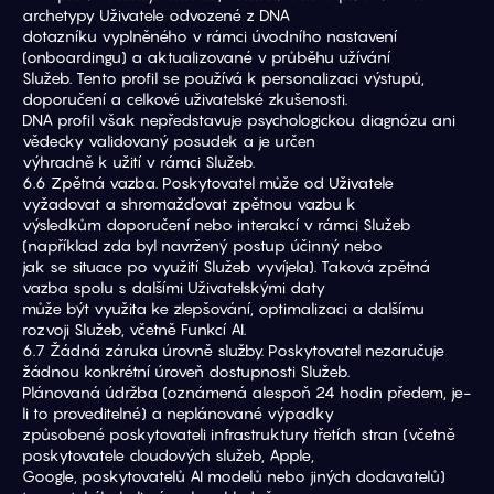
archetypy Uživatele odvozené z DNA
dotazníku vyplněného v rámci úvodního nastavení 
(onboardingu) a aktualizované v průběhu užívání
Služeb. Tento profil se používá k personalizaci výstupů, 
doporučení a celkové uživatelské zkušenosti.
DNA profil však nepředstavuje psychologickou diagnózu ani 
vědecky validovaný posudek a je určen
výhradně k užití v rámci Služeb.
6.6 Zpětná vazba. Poskytovatel může od Uživatele 
vyžadovat a shromažďovat zpětnou vazbu k
výsledkům doporučení nebo interakcí v rámci Služeb 
(například zda byl navržený postup účinný nebo
jak se situace po využití Služeb vyvíjela). Taková zpětná 
vazba spolu s dalšími Uživatelskými daty
může být využita ke zlepšování, optimalizaci a dalšímu 
rozvoji Služeb, včetně Funkcí AI.
6.7 Žádná záruka úrovně služby. Poskytovatel nezaručuje 
žádnou konkrétní úroveň dostupnosti Služeb.
Plánovaná údržba (oznámená alespoň 24 hodin předem, je-
li to proveditelné) a neplánované výpadky
způsobené poskytovateli infrastruktury třetích stran (včetně 
poskytovatele cloudových služeb, Apple,
Google, poskytovatelů AI modelů nebo jiných dodavatelů) 