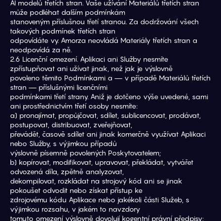
AI modelů třetích stran. Vaše užívání Materiálů třetích stran 
může podléhat dalším podmínkám
stanoveným příslušnou třetí stranou. Za dodržování všech 
takových podmínek třetích stran
odpovídáte vy. Amorza neovládá Materiály třetích stran a 
neodpovídá za ně.
2.6 Licenční omezení. Aplikaci ani Služby nesmíte 
zpřístupňovat ani užívat jinak, než jak je výslovně
povoleno těmito Podmínkami a — v případě Materiálů třetích 
stran — příslušnými licenčními
podmínkami třetí strany. Aniž je dotčeno výše uvedené, sami 
ani prostřednictvím třetí osoby nesmíte:
a) pronajímat, propůjčovat, sdílet, sublicencovat, prodávat, 
postupovat, distribuovat, zveřejňovat,
převádět, časově sdílet ani jinak komerčně využívat Aplikaci 
nebo Služby, s výjimkou případů
výslovně písemně povolených Poskytovatelem;
b) kopírovat, modifikovat, upravovat, překládat, vytvářet 
odvozená díla, zpětně analyzovat,
dekompilovat, rozkládat na strojový kód ani se jinak 
pokoušet odvodit nebo získat přístup ke
zdrojovému kódu Aplikace nebo jakékoli části Služeb, s 
výjimkou rozsahu, v jakém to navzdory
tomuto omezení výslovně dovolují kogentní právní předpisy;