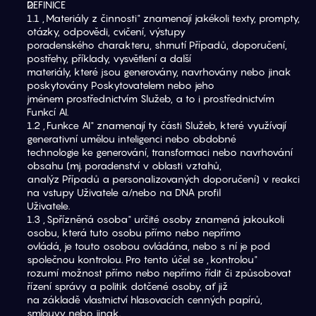
DEFINICE
1.1 „Materiály z činnosti" znamenají jakékoli texty, prompty, 
otázky, odpovědi, cvičení, výstupy
poradenského charakteru, shrnutí Případů, doporučení, 
postřehy, příklady, vysvětlení a další
materiály, které jsou generovány, navrhovány nebo jinak 
poskytovány Poskytovatelem nebo jeho
jménem prostřednictvím Služeb, a to i prostřednictvím 
Funkcí AI.
1.2 „Funkce AI" znamenají ty části Služeb, které využívají 
generativní umělou inteligenci nebo obdobné
technologie ke generování, transformaci nebo navrhování 
obsahu (mj. poradenství v oblasti vztahů,
analýz Případů a personalizovaných doporučení) v reakci 
na vstupy Uživatele a/nebo na DNA profil
Uživatele.
1.3 „Spřízněná osoba" určité osoby znamená jakoukoli 
osobu, která tuto osobu přímo nebo nepřímo
ovládá, je touto osobou ovládána, nebo s ní je pod 
společnou kontrolou. Pro tento účel se „kontrolou"
rozumí možnost přímo nebo nepřímo řídit či způsobovat 
řízení správy a politik dotčené osoby, ať již
na základě vlastnictví hlasovacích cenných papírů, 
smlouvy nebo jinak.