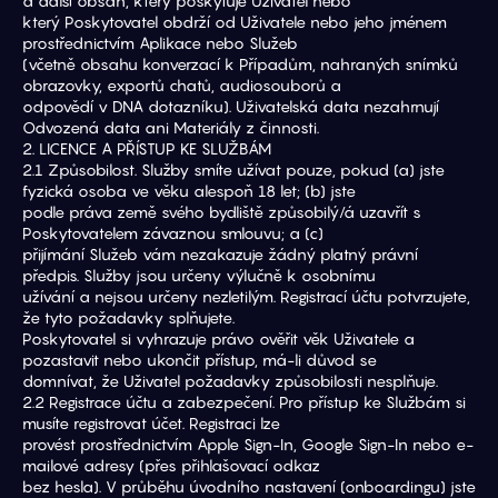
a další obsah, který poskytuje Uživatel nebo
který Poskytovatel obdrží od Uživatele nebo jeho jménem 
prostřednictvím Aplikace nebo Služeb
(včetně obsahu konverzací k Případům, nahraných snímků 
obrazovky, exportů chatů, audiosouborů a
odpovědí v DNA dotazníku). Uživatelská data nezahrnují 
Odvozená data ani Materiály z činnosti.
2. LICENCE A PŘÍSTUP KE SLUŽBÁM
2.1 Způsobilost. Služby smíte užívat pouze, pokud (a) jste 
fyzická osoba ve věku alespoň 18 let; (b) jste
podle práva země svého bydliště způsobilý/á uzavřít s 
Poskytovatelem závaznou smlouvu; a (c)
přijímání Služeb vám nezakazuje žádný platný právní 
předpis. Služby jsou určeny výlučně k osobnímu
užívání a nejsou určeny nezletilým. Registrací účtu potvrzujete, 
že tyto požadavky splňujete.
Poskytovatel si vyhrazuje právo ověřit věk Uživatele a 
pozastavit nebo ukončit přístup, má-li důvod se
domnívat, že Uživatel požadavky způsobilosti nesplňuje.
2.2 Registrace účtu a zabezpečení. Pro přístup ke Službám si 
musíte registrovat účet. Registraci lze
provést prostřednictvím Apple Sign-In, Google Sign-In nebo e-
mailové adresy (přes přihlašovací odkaz
bez hesla). V průběhu úvodního nastavení (onboardingu) jste 