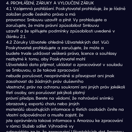
4. PROHLÁŠENÍ, ZÁRUKY A VYLOUČENÍ ZÁRUK
4.1 Vzájemná prohlášení. Poskytovatel prohlašuje, že je řádně 
založen podle českého práva a má
pravomoc Smlouvu uzavřít a plnit. Vy prohlašujete a 
zaručujete, že máte právní způsobilost Smlouvu
uzavřít a že splňujete podmínky způsobilosti uvedené v 
článku 2.1.
4.2 Záruky Uživatele ohledně Uživatelských dat. Vůči 
Poskytovateli prohlašujete a zaručujete, že máte a
budete trvale udržovat veškerá práva, licence a souhlasy 
nezbytné k tomu, aby Poskytovatel mohl
Uživatelská data přijímat, ukládat a zpracovávat v souladu 
se Smlouvou, a že takové zpracování
nebude porušovat, neoprávněně si přisvojovat ani jinak 
zasahovat do žádných práv duševního
vlastnictví, práv na ochranu soukromí ani jiných práv jakékoli 
třetí osoby, ani porušovat jakýkoli platný
právní předpis. Berete na vědomí, že nahrávání snímků 
obrazovky, exportů chatu nebo jiných
materiálů obsahujících informace o třetích osobách činíte na 
vlastní odpovědnost a musíte zajistit, že
jste oprávněn/a takové informace s Amorzou ke zpracování 
v rámci Služeb sdílet. Výhradně vy
odpovídáte za to, že zpracování Uživatelských dat Amorzou 