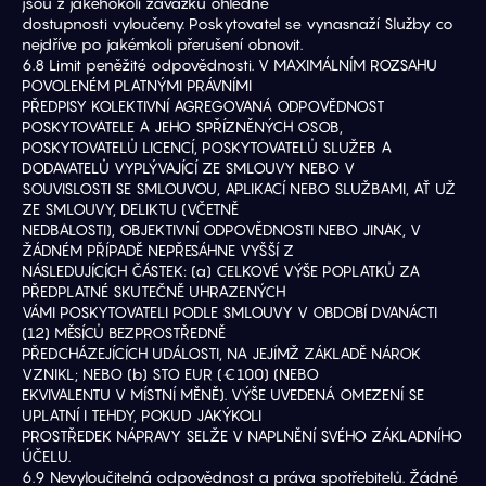
jsou z jakéhokoli závazku ohledně
dostupnosti vyloučeny. Poskytovatel se vynasnaží Služby co 
nejdříve po jakémkoli přerušení obnovit.
6.8 Limit peněžité odpovědnosti. V MAXIMÁLNÍM ROZSAHU 
POVOLENÉM PLATNÝMI PRÁVNÍMI
PŘEDPISY KOLEKTIVNÍ AGREGOVANÁ ODPOVĚDNOST 
POSKYTOVATELE A JEHO SPŘÍZNĚNÝCH OSOB,
POSKYTOVATELŮ LICENCÍ, POSKYTOVATELŮ SLUŽEB A 
DODAVATELŮ VYPLÝVAJÍCÍ ZE SMLOUVY NEBO V
SOUVISLOSTI SE SMLOUVOU, APLIKACÍ NEBO SLUŽBAMI, AŤ UŽ 
ZE SMLOUVY, DELIKTU (VČETNĚ
NEDBALOSTI), OBJEKTIVNÍ ODPOVĚDNOSTI NEBO JINAK, V 
ŽÁDNÉM PŘÍPADĚ NEPŘESÁHNE VYŠŠÍ Z
NÁSLEDUJÍCÍCH ČÁSTEK: (a) CELKOVÉ VÝŠE POPLATKŮ ZA 
PŘEDPLATNÉ SKUTEČNĚ UHRAZENÝCH
VÁMI POSKYTOVATELI PODLE SMLOUVY V OBDOBÍ DVANÁCTI 
(12) MĚSÍCŮ BEZPROSTŘEDNĚ
PŘEDCHÁZEJÍCÍCH UDÁLOSTI, NA JEJÍMŽ ZÁKLADĚ NÁROK 
VZNIKL; NEBO (b) STO EUR (€100) (NEBO
EKVIVALENTU V MÍSTNÍ MĚNĚ). VÝŠE UVEDENÁ OMEZENÍ SE 
UPLATNÍ I TEHDY, POKUD JAKÝKOLI
PROSTŘEDEK NÁPRAVY SELŽE V NAPLNĚNÍ SVÉHO ZÁKLADNÍHO 
ÚČELU.
6.9 Nevyloučitelná odpovědnost a práva spotřebitelů. Žádné 