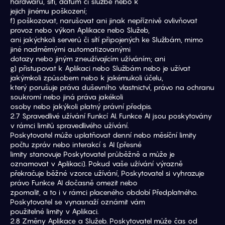
hardwaru, síti, datům či službě nebo k
jejich jinému poškození;
f) poškozovat, narušovat ani jinak nepříznivě ovlivňovat 
provoz nebo výkon Aplikace nebo Služeb,
ani jakýchkoli serverů či sítí připojených ke Službám, mimo 
jiné nadměrnými automatizovanými
dotazy nebo jiným zneužívajícím užíváním; ani
g) přistupovat k Aplikaci nebo Službám nebo je užívat 
jakýmkoli způsobem nebo k jakémukoli účelu,
který porušuje práva duševního vlastnictví, právo na ochranu 
soukromí nebo jiná práva jakékoli
osoby nebo jakýkoli platný právní předpis.
2.7 Spravedlivé užívání Funkcí AI. Funkce AI jsou poskytovány 
v rámci limitů spravedlivého užívání.
Poskytovatel může uplatňovat denní nebo měsíční limity 
počtu zpráv nebo interakcí s AI (přesné
limity stanovuje Poskytovatel průběžně a může je 
oznamovat v Aplikaci). Pokud vaše užívání výrazně
překračuje běžné vzorce užívání, Poskytovatel si vyhrazuje 
právo Funkce AI dočasně omezit nebo
zpomalit, a to i v rámci placeného období Předplatného. 
Poskytovatel se vynasnaží oznámit vám
použitelné limity v Aplikaci.
2.8 Změny Aplikace a Služeb. Poskytovatel může čas od 