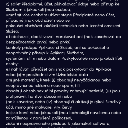
c) sdílet Předplatné, účet, přihlašovací údaje nebo přístup ke 
Službám s jakoukoli jinou osobou,
umožnit více osobám užívat stejné Předplatné nebo účet, 
případně jinak obcházet nebo se
pokoušet obcházet jakákoli technická nebo licenční omezení 
Služeb;
d) obcházet, deaktivovat, narušovat ani jinak zasahovat do 
bezpečnostních prvků nebo prvků
kontroly přístupu Aplikace či Služeb, ani se pokoušet o 
neoprávněný přístup k Aplikaci, Službám,
systémům, sítím nebo datům Poskytovatele nebo jakékoli třetí 
osoby;
e) nahrávat, přenášet ani jinak poskytovat do Aplikace 
nebo jejím prostřednictvím Uživatelská data
ani jiné materiály, které: (i) obsahují nevyžádanou nebo 
neoprávněnou reklamu nebo spam, (ii)
obsahují obsah sexuální povahy zahrnující nezletilé, (iii) jsou 
protiprávní, hanlivé, obscénní nebo
jinak závadné, nebo (iv) obsahují či aktivují jakýkoli škodlivý 
kód, mimo jiné malware, viry, červy,
trojské koně nebo jakoukoli jinou technologii navrženou nebo 
zamýšlenou k narušení, poškození,
získání neoprávněného přístupu k jakémukoli softwaru, 