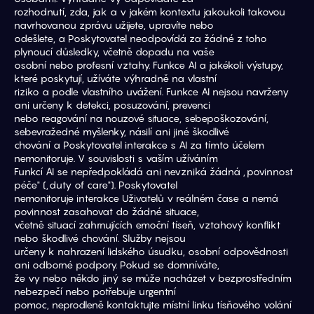
rozhodnutí, zda, jak a v jakém kontextu jakoukoli takovou 
navrhovanou zprávu užijete, upravíte nebo
odešlete, a Poskytovatel neodpovídá za žádné z toho 
plynoucí důsledky, včetně dopadu na vaše
osobní nebo profesní vztahy. Funkce AI a jakékoli výstupy, 
které poskytují, užíváte výhradně na vlastní
riziko a podle vlastního uvážení. Funkce AI nejsou navrženy 
ani určeny k detekci, posuzování, prevenci
nebo reagování na nouzové situace, sebepoškozování, 
sebevražedné myšlenky, násilí ani jiné škodlivé
chování a Poskytovatel interakce s AI za tímto účelem 
nemonitoruje. V souvislosti s vaším užíváním
Funkcí AI se nepředpokládá ani nevzniká žádná „povinnost 
péče" („duty of care"). Poskytovatel
nemonitoruje interakce Uživatelů v reálném čase a nemá 
povinnost zasahovat do žádné situace,
včetně situací zahrnujících emoční tíseň, vztahový konflikt 
nebo škodlivé chování. Služby nejsou
určeny k nahrazení lidského úsudku, osobní odpovědnosti 
ani odborné podpory. Pokud se domníváte,
že vy nebo někdo jiný se může nacházet v bezprostředním 
nebezpečí nebo potřebuje urgentní
pomoc, neprodleně kontaktujte místní linku tísňového volání 