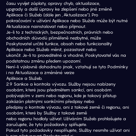
času vyvíjet záplaty, opravy chyb, aktualizace,
upgrady a další úpravy ke zlepšení nebo jiné změně 
Aplikace či Služeb (dále jen „Aktualizace"). Pro
pokračování v užívání Aplikace nebo Služeb může být nutné 
Aktualizace nainstalovat nebo přijmout.
Je-li to z technických, bezpečnostních, právních nebo 
obchodních důvodů přiměřeně nezbytné, může
Poskytovatel určité funkce, obsah nebo funkcionality 
Aplikace nebo Služeb měnit, pozastavit nebo
ukončit. Je-li to proveditelné a vhodné, Poskytovatel vás na 
podstatnou změnu předem upozorní.
Není-li výslovně dohodnuto jinak, vztahují se tyto Podmínky 
i na Aktualizace a změněné verze
Aplikace a Služeb.
2.9 Sankce a kontrola vývozu. Služby nejsou nabízeny 
osobám, které jsou předmětem sankcí, ani osobám
pobývajícím v zemi nebo regionu, kde je takový přístup 
zakázán platnými sankčními předpisy nebo
předpisy o kontrole vývozu, ani z takové země či regionu, ani 
osobám, které by Služby z takové země
nebo regionu hodlaly užívat. Užíváním Služeb prohlašujete a 
zaručujete, že tyto požadavky splňujete.
Pokud tyto požadavky nesplňujete, Služby nesmíte užívat ani 
k nim přistupovat. Poskytovatel si