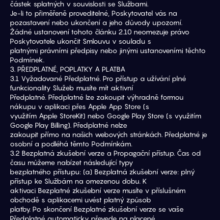
částek splatných v souvislosti se Službami.
Je-li to přiměřeně proveditelné, Poskytovatel vás na 
pozastavení nebo ukončení a jeho důvody upozorní.
Žádné ustanovení tohoto článku 2.10 neomezuje právo 
Poskytovatele ukončit Smlouvu v souladu s
platnými právními předpisy nebo jinými ustanoveními těchto 
Podmínek.
3. PŘEDPLATNÉ, POPLATKY A PLATBA
3.1 Vyžadované Předplatné. Pro přístup a užívání plné 
funkcionality Služeb musíte mít aktivní
Předplatné. Předplatné lze zakoupit výhradně formou 
nákupu v aplikaci přes Apple App Store (s
využitím Apple StoreKit) nebo Google Play Store (s využitím 
Google Play Billing). Předplatné nelze
zakoupit přímo na našich webových stránkách. Předplatné je 
osobní a podléhá těmto Podmínkám.
3.2 Bezplatná zkušební verze a Propagační přístup. Čas od 
času můžeme nabízet následující typy
bezplatného přístupu: (a) Bezplatná zkušební verze: plný 
přístup ke Službám na omezenou dobu. K
aktivaci Bezplatné zkušební verze musíte v příslušném 
obchodě s aplikacemi uvést platný způsob
platby. Po skončení Bezplatné zkušební verze se vaše 
Předplatné automaticky převede na placené