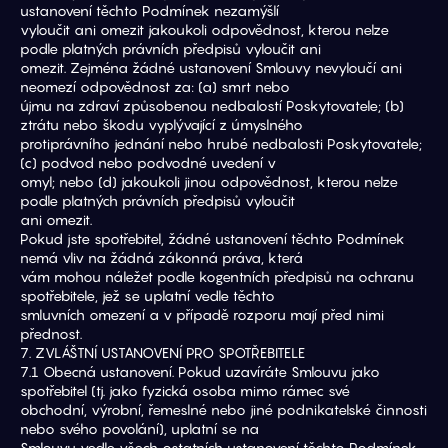
ustanovení těchto Podmínek nezamýšlí
vyloučit ani omezit jakoukoli odpovědnost, kterou nelze 
podle platných právních předpisů vyloučit ani
omezit. Zejména žádné ustanovení Smlouvy nevyloučí ani 
neomezí odpovědnost za: (a) smrt nebo
újmu na zdraví způsobenou nedbalostí Poskytovatele; (b) 
ztrátu nebo škodu vyplývající z úmyslného
protiprávního jednání nebo hrubé nedbalosti Poskytovatele; 
(c) podvod nebo podvodné uvedení v
omyl; nebo (d) jakoukoli jinou odpovědnost, kterou nelze 
podle platných právních předpisů vyloučit
ani omezit.
Pokud jste spotřebitel, žádné ustanovení těchto Podmínek 
nemá vliv na žádná zákonná práva, která
vám mohou náležet podle kogentních předpisů na ochranu 
spotřebitele, jež se uplatní vedle těchto
smluvních omezení a v případě rozporu mají před nimi 
přednost.
7. ZVLÁŠTNÍ USTANOVENÍ PRO SPOTŘEBITELE
7.1 Obecná ustanovení. Pokud uzavíráte Smlouvu jako 
spotřebitel (tj. jako fyzická osoba mimo rámec své
obchodní, výrobní, řemeslné nebo jiné podnikatelské činnosti 
nebo svého povolání), uplatní se na
Smlouvu vedle všech ostatních ustanovení těchto Podmínek 