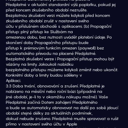
Předplatné v aktuální standardní výši poplatku, pokud jej 
před koncem zkušebního období nezrušíte.
Bezplatnou zkušební verzi můžete kdykoli před koncem 
zkušebního období zrušit v nastavení svého
účtu v příslušném obchodě s aplikacemi. (b) Propagační 
přístup: plný přístup ke Službám na
omezenou dobu, bez nutnosti uvádět platební údaje. Po 
skončení doby Propagačního přístupu bude
přístup k prémiovým funkcím omezen (paywall) bez 
automatického převodu na placené Předplatné.
Bezplatná zkušební verze i Propagační přístup mohou být 
vázány na limity. Jakoukoli nabídku
bezplatného přístupu můžeme kdykoli změnit nebo ukončit. 
Konkrétní doby a limity budou sděleny v
Aplikaci.
3.3 Doba trvání, obnovování a zrušení. Předplatné je 
nabízeno na měsíční nebo roční bázi (případně na
jiné období, je-li to v okamžiku nákupu možné). Vaše 
Předplatné začíná Datem zahájení Předplatného
a bude se automaticky obnovovat na další po sobě jdoucí 
období stejné délky za aktuálních podmínek,
dokud nebude zrušeno. Předplatné musíte spravovat a rušit 
přímo v nastavení svého účtu v Apple